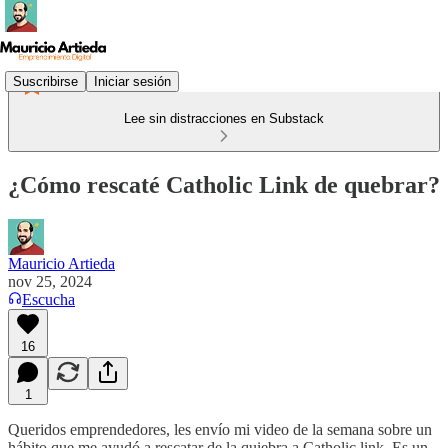
Suscribirse
Iniciar sesión
Lee sin distracciones en Substack
¿Cómo rescaté Catholic Link de quebrar?
Mauricio Artieda
nov 25, 2024
Escucha
16
1
Queridos emprendedores, les envío mi video de la semana sobre un
hábito que me ayudó a rescatar de la quiebra a Catholic link. Es un