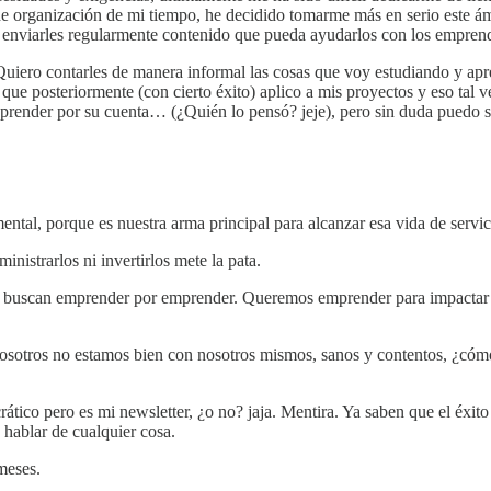
 organización de mi tiempo, he decidido tomarme más en serio este ámb
 enviarles regularmente contenido que pueda ayudarlos con los emprend
 Quiero contarles de manera informal las cosas que voy estudiando y 
que posteriormente (con cierto éxito) aplico a mis proyectos y eso tal ve
 aprender por su cuenta… (¿Quién lo pensó? jeje), pero sin duda puedo s
ntal, porque es nuestra arma principal para alcanzar esa vida de servic
nistrarlos ni invertirlos mete la pata.
ue buscan emprender por emprender. Queremos emprender para impactar 
nosotros no estamos bien con nosotros mismos, sanos y contentos, ¿cóm
tico pero es mi newsletter, ¿o no? jaja. Mentira. Ya saben que el éxito
 hablar de cualquier cosa.
meses.