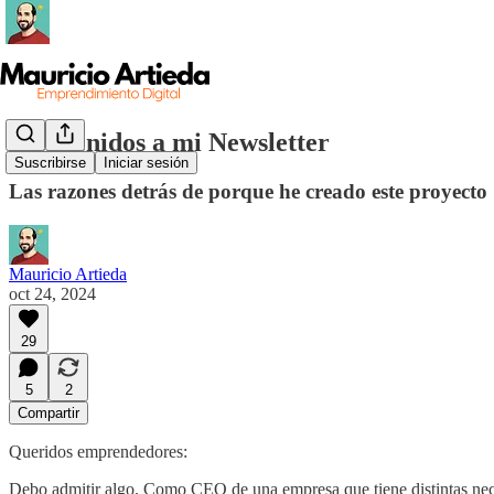
Bienvenidos a mi Newsletter
Suscribirse
Iniciar sesión
Las razones detrás de porque he creado este proyecto
Mauricio Artieda
oct 24, 2024
29
5
2
Compartir
Queridos emprendedores:
Debo admitir algo. Como CEO de una empresa que tiene distintas neces